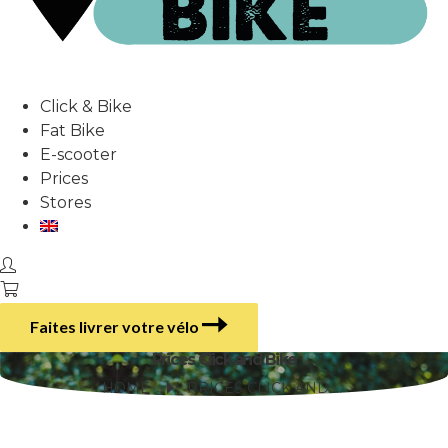
Click & Bike
Fat Bike
E-scooter
Prices
Stores
Faites livrer votre vélo
Prices Click and Bike
HOME
PRICES CLICK AND BIKE