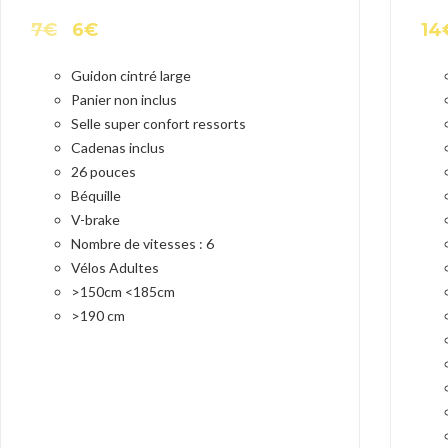
7
€
6
€
14
Guidon cintré large
Panier non inclus
Selle super confort ressorts
Cadenas inclus
26 pouces
Béquille
V-brake
Nombre de vitesses : 6
Vélos Adultes
>150cm <185cm
>190 cm