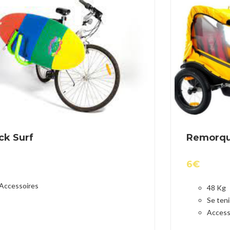
ck Surf
Remorqu
6
€
Accessoires
48 Kg
Se teni
Access