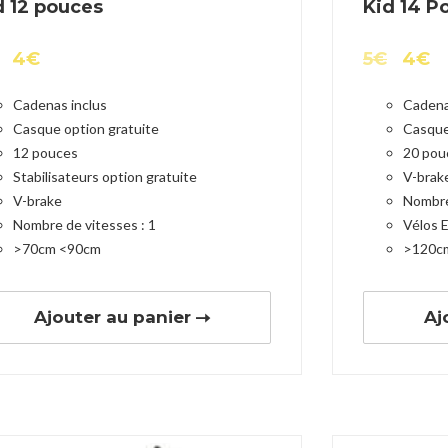
d 12 pouces
Kid 14 P
4
€
5
€
4
€
Cadenas inclus
Cadena
Casque option gratuite
Casque
12 pouces
20 pou
Stabilisateurs option gratuite
V-brak
V-brake
Nombre
Nombre de vitesses : 1
Vélos 
>70cm <90cm
>120c
Ajouter au panier
Aj