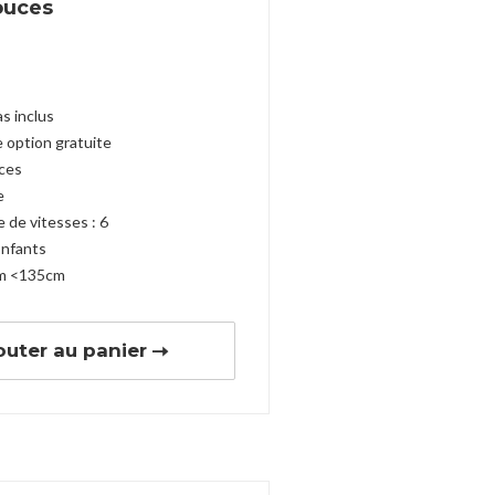
ouces
s inclus
 option gratuite
ces
e
 de vitesses : 6
Enfants
m <135cm
outer au panier