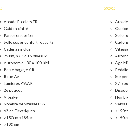
€
20
€
Arcade E-colors FR
Arcad
Guidon cintré
Guidon
Panier en option
Selle 
Selle super confort ressorts
Cadens
Cadenas inclus
Vitess
25 km/h / 3 ou 5 niveaux
Autono
Autonomie : 80 a 100 KM
Age Mi
Porte bagage AR
Pédalie
Roue AV
Suspen
Lumières AV/AR
27,5 p
26 pouces
Disque
V-brake
Nombre
Nombre de vitesses : 6
Vélos E
Vélos Electriques
>150c
>150cm <185cm
>190 
>190 cm