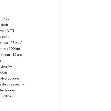
e HK27
 droit
royale VTT
 inclus
e max : 25 Km/h
mie : 100 km
nimum : 12 ans
r
sion AV
ouces
 Hydraulique
 de vitesses : 7
lectriques
m <185cm
cm