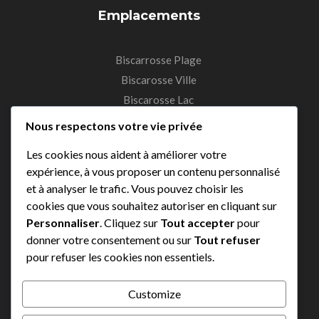
Emplacements
Biscarrosse Plage
Biscarosse Ville
Biscarosse Lac
Sanguinet
Nous respectons votre vie privée
Parentis-en-Born
Les cookies nous aident à améliorer votre
expérience, à vous proposer un contenu personnalisé
A Propos
et à analyser le trafic. Vous pouvez choisir les
cookies que vous souhaitez autoriser en cliquant sur
Contactez nous
Personnaliser
. Cliquez sur
Tout accepter
pour
Louer votre vélo
donner votre consentement ou sur
Tout refuser
pour refuser les cookies non essentiels.
Nos Tarifs
Termes et Conditions
Customize