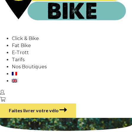
Click & Bike
Fat Bike
E-Trott
Tarifs
Nos Boutiques
Faites livrer votre vélo
Détails
ACCUEIL
VÉLOS ENFANTS
KID 12 POUCES