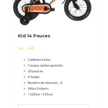
Kid 14 Pouces
5
€
4
€
Cadenas inclus
Casque option gratuite
20 pouces
V-brake
Nombre de vitesses : 6
Vélos Enfants
>120cm <135cm